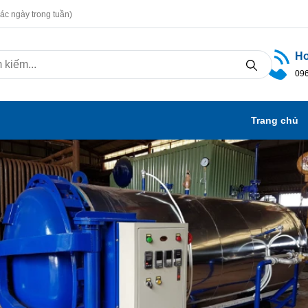
ác ngày trong tuần)
Ho
096
Trang chủ