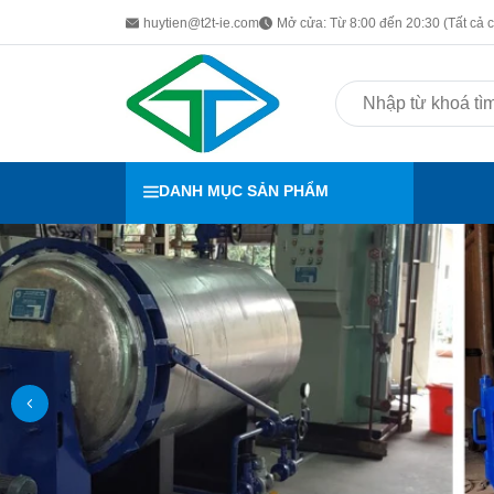
huytien@t2t-ie.com
Mở cửa: Từ 8:00 đến 20:30 (Tất cả c
DANH MỤC SẢN PHẨM