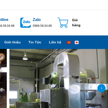
tline
Zalo
Giỏ
hàng
8.58.04.88
0968.58.04.88
Giới thiệu
Tin Tức
Liên hệ