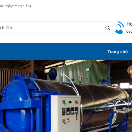
ác ngày trong tuần)
Ho
096
Trang chủ