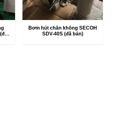
ng
Bơm hút chân không SECOH
(đã
SDV-40S (đã bán)