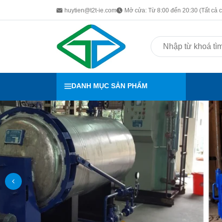
huytien@t2t-ie.com
Mở cửa: Từ 8:00 đến 20:30 (Tất cả c
DANH MỤC SẢN PHẨM