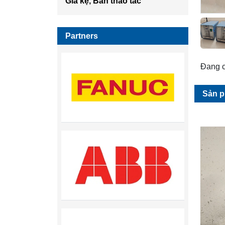
Giá kệ, Bàn thao tác
Partners
Đang c
Sản p