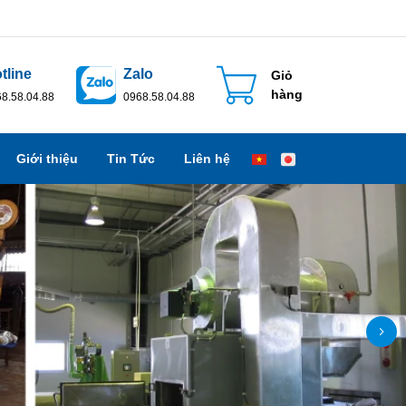
tline
Zalo
Giỏ
hàng
8.58.04.88
0968.58.04.88
Giới thiệu
Tin Tức
Liên hệ