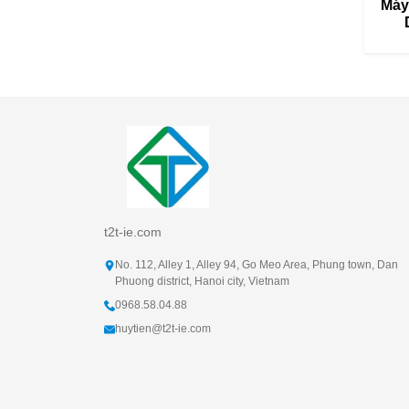
Máy
t2t-ie.com
No. 112, Alley 1, Alley 94, Go Meo Area, Phung town, Dan
Phuong district, Hanoi city, Vietnam
0968.58.04.88
huytien@t2t-ie.com